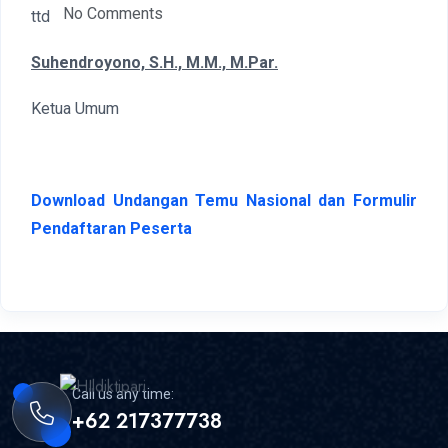
No Comments
ttd
Suhendroyono, S.H., M.M., M.Par.
Ketua Umum
Download Undangan Temu Nasional dan Formulir
Pendaftaran Peserta
Call us any time:
+62 217377738