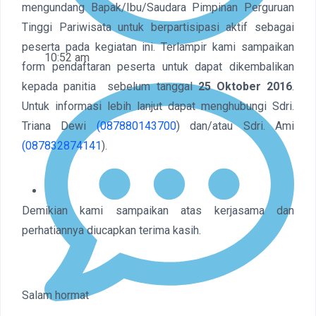
mengundang Bapak/Ibu/Saudara Pimpinan Perguruan
Tinggi Pariwisata untuk berpartisipasi aktif sebagai
peserta pada kegiatan ini. Terlampir kami sampaikan
10:52 am
form pendaftaran peserta untuk dapat dikembalikan
kepada panitia sebelum tanggal
25 Oktober 2016
.
Untuk informasi lebih lanjut dapat menghubungi Sdri.
Triana Dewi
(087880143700
) dan/atau Sdri. Ami
(087832874141
).
Demikian kami sampaikan atas kerjasama dan
perhatiannya diucapkan terima kasih.
Salam hormat