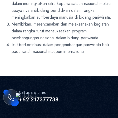
dalam meningkatkan citra kepariwisataan nasional melalui
upaya nyata dibidang pendidikan dalam rangka
meningkatkan sumberdaya manusia di bidang pariwisata.
Memikirkan, merencanakan dan melaksanakan kegiatan
dalam rangka turut mensukseskan program
pembangungan nasional dalam bidang pariwisata.
Ikut berkontribusi dalam pengembangan pariwisata baik
pada ranah nasional maupun international
Call us any time:
+62 217377738