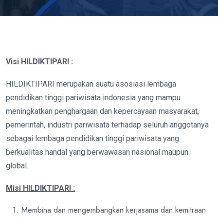
Visi HILDIKTIPARI
:
HILDIKTIPARI merupakan suatu asosiasi lembaga
pendidikan tinggi pariwisata indonesia yang mampu
meningkatkan penghargaan dan kepercayaan masyarakat,
pemerintah, industri pariwisata terhadap seluruh anggotanya
sebagai lembaga pendidikan tinggi pariwisata yang
berkualitas handal yang berwawasan nasional maupun
global.
Misi
HILDIKTIPARI :
Membina dan mengembangkan kerjasama dan kemitraan