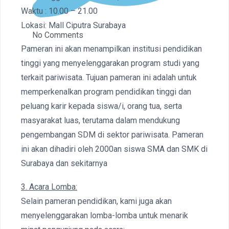
Waktu : 10.00 – 21.00
Lokasi: Mall Ciputra Surabaya
No Comments
Pameran ini akan menampilkan institusi pendidikan
tinggi yang menyelenggarakan program studi yang
terkait pariwisata. Tujuan pameran ini adalah untuk
memperkenalkan program pendidikan tinggi dan
peluang karir kepada siswa/i, orang tua, serta
masyarakat luas, terutama dalam mendukung
pengembangan SDM di sektor pariwisata. Pameran
ini akan dihadiri oleh 2000an siswa SMA dan SMK di
Surabaya dan sekitarnya
3. Acara Lomba:
Selain pameran pendidikan, kami juga akan
menyelenggarakan lomba-lomba untuk menarik