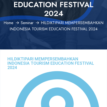
EDUCATION FESTIVAL
2024
Home
Seminar
HILDIKTIPARI MEMPERSEMBAHKAN
INDONESIA TOURISM EDUCATION FESTIVAL 2024
HILDIKTIPARI MEMPERSEMBAHKAN
INDONESIA TOURISM EDUCATION FESTIVAL
2024